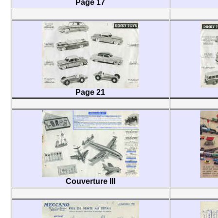
Page 17
Page 21
Couverture III