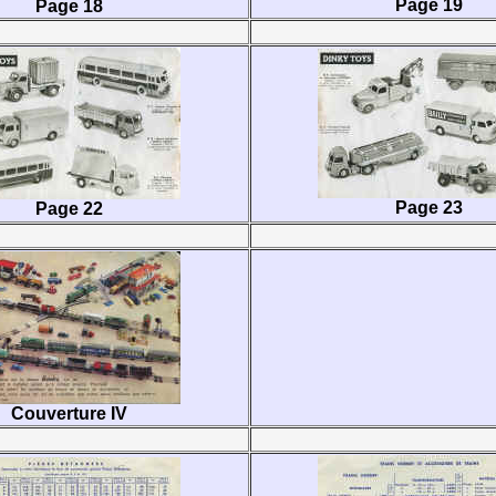
Page 19
Page 18
Page 23
Page 22
Couverture IV